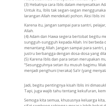
(3) Hebatnya cara Iblis dalam menyesatkan A
Untuk itu, Iblis tak segan-segan menggunak
larangan Allah mendekati pohon. Aksi Iblis i
Karena itu, jangan sampai para santri, pelaja
Allah.
(4) Adam dan Hawa segera bertobat begitu 
sungguh-sungguh kepada Allah. Ini berbeda 
menantang Allah. Jangan sampai para santri, p
justru berbangga dengan dosa-dosa yang dil
(5) Karena Iblis dan para setan merupakan m
“Sesungguhnya setan itu musuh bagimu. Mak
menjadi penghuni (neraka) Sa’ir (yang menyala-n
Jadi, begitu pentingnya kisah Iblis ini dimas
Tapi, juga wajib tahu tentang kekufuran, kem
Semoga kita semua, khususnya keluarga kita, se
sifat sombong sehingga merasa lebih hebat d