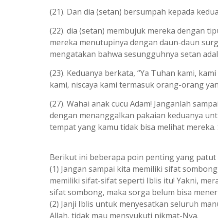
(21). Dan dia (setan) bersumpah kepada kedu
(22). dia (setan) membujuk mereka dengan tip
mereka menutupinya dengan daun-daun surga
mengatakan bahwa sesungguhnya setan adal
(23). Keduanya berkata, “Ya Tuhan kami, kami
kami, niscaya kami termasuk orang-orang yan
(27). Wahai anak cucu Adam! Janganlah sampa
dengan menanggalkan pakaian keduanya untu
tempat yang kamu tidak bisa melihat mereka.
Berikut ini beberapa poin penting yang patut 
(1) Jangan sampai kita memiliki sifat sombo
memiliki sifat-sifat seperti Iblis itu! Yakni
sifat sombong, maka sorga belum bisa mener
(2) Janji Iblis untuk menyesatkan seluruh m
Allah, tidak mau mensyukuti nikmat-Nya.