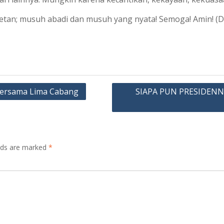
 setan; musuh abadi dan musuh yang nyata! Semoga! Amin! (D
Bersama Lima Cabang
SIAPA PUN PRESIDENN
elds are marked
*