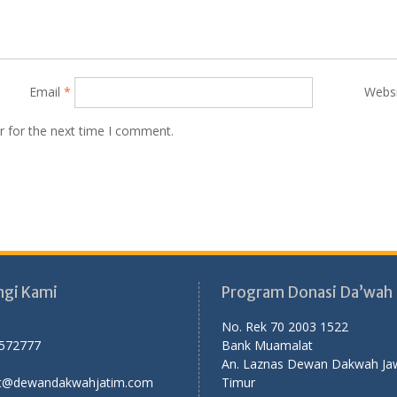
Email
*
Webs
r for the next time I comment.
gi Kami
Program Donasi Da’wah
No. Rek 70 2003 1522
3572777
Bank Muamalat
An. Laznas Dewan Dakwah Ja
t@dewandakwahjatim.com
Timur