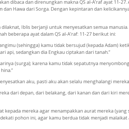
kan dibaca dan direnungkan makna QS al-A’raf ayat 11-27. A
am dan Hawa dari Sorga. Dengan kepintaran dan kelicikann
an dilaknat, Iblis berjanji untuk menyesatkan semua manusi
h beberapa ayat dalam QS al-A’raf: 11-27 berikut ini:
alangimu (sehingga) kamu tidak bersujud (kepada Adam) ket
ari api, sedangkan dia Engkau ciptakan dari tanah.”
 darinya (surga); karena kamu tidak sepatutnya menyombongk
hina.”
 menyesatkan aku, pasti aku akan selalu menghalangi mereka 
eka dari depan, dari belakang, dari kanan dan dari kiri me
hat kepada mereka agar menampakkan aurat mereka (yang sel
ati pohon ini, agar kamu berdua tidak menjadi malaikat a