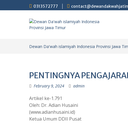
Skip
0313572777
contact@dewandakwahjati
to
content
Dewan Da'wah islamiyah Indonesia Provinsi Jawa Ti
PENTINGNYA PENGAJARAN
February 9, 2024
admin
Artikel ke-1.791
Oleh: Dr. Adian Husaini
(www.adianhusaini.id)
Ketua Umum DDII Pusat