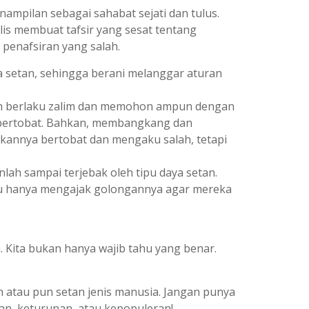
ampilan sebagai sahabat sejati dan tulus.
is membuat tafsir yang sesat tentang
 penafsiran yang salah.
ara setan, sehingga berani melanggar aturan
lah berlaku zalim dan memohon ampun dengan
u bertobat. Bahkan, membangkang dan
 bukannya bertobat dan mengaku salah, tetapi
lah sampai terjebak oleh tipu daya setan.
tu hanya mengajak golongannya agar mereka
a. Kita bukan hanya wajib tahu yang benar.
jin atau pun setan jenis manusia. Jangan punya
an, keturunan, atau kepopuleran!