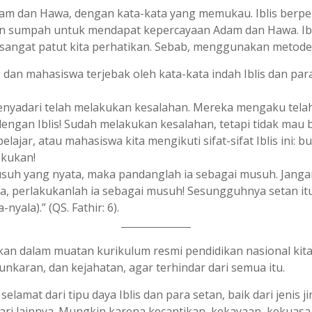
dam dan Hawa, dengan kata-kata yang memukau. Iblis berpen
an sumpah untuk mendapat kepercayaan Adam dan Hawa. Ibl
ni sangat patut kita perhatikan. Sebab, menggunakan metode
r, dan mahasiswa terjebak oleh kata-kata indah Iblis dan p
menyadari telah melakukan kesalahan. Mereka mengaku te
dengan Iblis! Sudah melakukan kesalahan, tetapi tidak ma
elajar, atau mahasiswa kita mengikuti sifat-sifat Iblis ini:
akukan!
usuh yang nyata, maka pandanglah ia sebagai musuh. Jangan
a, perlakukanlah ia sebagai musuh! Sesungguhnya setan i
yala).” (QS. Fathir: 6).
ukkan dalam muatan kurikulum resmi pendidikan nasional kit
unkaran, dan kejahatan, agar terhindar dari semua itu.
lamat dari tipu daya Iblis dan para setan, baik dari jenis 
ari lainnya. Mungkin karena kecantikan, kekayaan, kekuasa