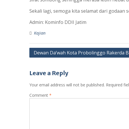
Sekali lagi, semoga kita selamat dari godaan
Admin: Kominfo DDII Jatim
Kajian
Post
Dewan Da’wah Kota Probolinggo Rakerda 
navigation
Leave a Reply
Your email address will not be published.
Required fi
Comment
*