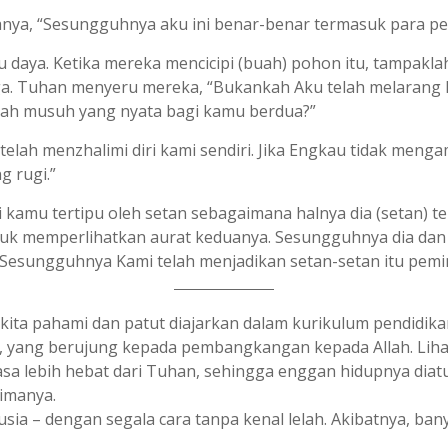
anya, “Sesungguhnya aku ini benar-benar termasuk para p
u daya. Ketika mereka mencicipi (buah) pohon itu, tampakl
. Tuhan menyeru mereka, “Bukankah Aku telah melarang k
ah musuh yang nyata bagi kamu berdua?”
 telah menzhalimi diri kami sendiri. Jika Engkau tidak me
g rugi.”
i kamu tertipu oleh setan sebagaimana halnya dia (setan) 
k memperlihatkan aurat keduanya. Sesungguhnya dia dan p
 Sesungguhnya Kami telah menjadikan setan-setan itu pemi
kita pahami dan patut diajarkan dalam kurikulum pendidikan
ng, yang berujung kepada pembangkangan kepada Allah. Lih
, merasa lebih hebat dari Tuhan, sehingga enggan hidupnya di
imanya.
anusia – dengan segala cara tanpa kenal lelah. Akibatnya,