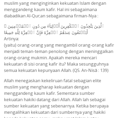
muslim yang menginginkan kekuatan Islam dengan
menggandeng kaum kafir. Hal ini sebagaimana
diabadikan Al-Qur;an sebagaimana firman-Nya :
ٱلَّذِينَ يَتَّخِذُونَ ٱلۡكَٰفِرِينَ أَوۡلِيَآءَ مِن دُونِ ٱلۡمُؤۡمِنِينَ ۚ
أَيَبۡتَغُونَ عِندَهُمُ ٱلۡعِزَّةَ فَإِنَّ ٱلۡعِزَّةَ لِلَّهِ جَمِيعٗا
Artinya:
(yaitu) orang-orang yang mengambil orang-orang kafir
menjadi teman-teman penolong dengan meninggalkan
orang-orang mukmin. Apakah mereka mencari
kekuatan di sisi orang kafir itu? Maka sesungguhnya
semua kekuatan kepunyaan Allah. (QS. An-Nisā : 139)
Allah menegaskan kekeliruan fatal sebagian elite
muslim yang mengharap kekuatan dengan
menggandeng kaum kafir. Sementara sumber
kekuatan hakiki datang dari Allah. Allah lah sebagai
sumber kekuatan yang sebenarnya. Ketika berupaya
mengalihkan kekuatan dari sumbernya yang hakiki