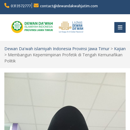
Skip
0313572777
contact@dewandakwahjatim.com
to
content
Dewan Da'wah islamiyah Indonesia Provinsi Jawa Timur
>
Kajian
>
Membangun Kepemimpinan Profetik di Tengah Kemunafikan
Politik