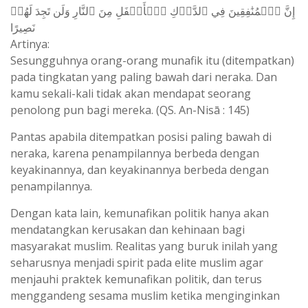
إِنَّ ٱلۡمُنَٰفِقِينَ فِي ٱلدَّرۡكِ ٱلۡأَسۡفَلِ مِنَ ٱلنَّارِ وَلَن تَجِدَ لَهُمۡ
نَصِيرًا
Artinya:
Sesungguhnya orang-orang munafik itu (ditempatkan)
pada tingkatan yang paling bawah dari neraka. Dan
kamu sekali-kali tidak akan mendapat seorang
penolong pun bagi mereka. (QS. An-Nisā : 145)
Pantas apabila ditempatkan posisi paling bawah di
neraka, karena penampilannya berbeda dengan
keyakinannya, dan keyakinannya berbeda dengan
penampilannya.
Dengan kata lain, kemunafikan politik hanya akan
mendatangkan kerusakan dan kehinaan bagi
masyarakat muslim. Realitas yang buruk inilah yang
seharusnya menjadi spirit pada elite muslim agar
menjauhi praktek kemunafikan politik, dan terus
menggandeng sesama muslim ketika menginginkan