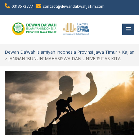
Skip
0313572777
contact@dewandakwahjatim.com
to
content
Dewan Da'wah islamiyah Indonesia Provinsi Jawa Timur
>
Kajian
>
JANGAN ‘BUNUH’ MAHASISWA DAN UNIVERSITAS KITA