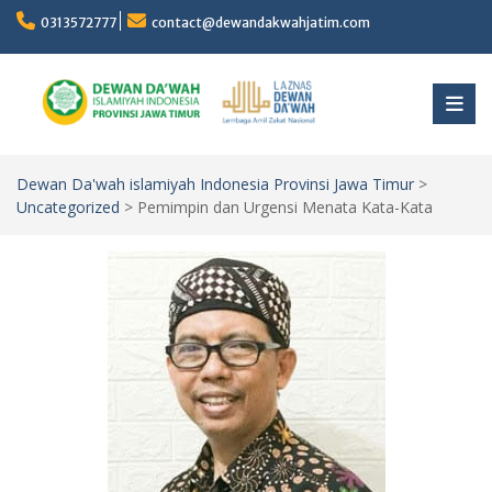
Skip
0313572777
contact@dewandakwahjatim.com
to
content
Dewan Da'wah islamiyah Indonesia Provinsi Jawa Timur
>
Uncategorized
>
Pemimpin dan Urgensi Menata Kata-Kata