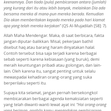
keenamnya. Dan tiada (pula) pembicaraan antara (jumlah)
yang kurang dari itu atau lebih banyak, melainkan Dia ada
bersama mereka di mana-pun mereka berada. Kemudian
Dia akan memberitakan kepada mereka pada hari kiamat
apa yang telah mereka kerjakan”
(QS Al-Mujadilah [58]: 7).
Allah Maha Mendengar. Maka, di saat berbicara, fakta
jangan diputar-balikkan. Misal, pekerjaan bathil
disebut haq atau barang haram dinyatakan halal.
Contoh tersebut bisa saja terjadi karena berbagai
sebab seperti karena kebiasaan (yang buruk), demi
meraih keuntungan pribadi atau golongan, dan lain-
lain. Oleh karena itu, sangat penting untuk selalu
mewaspadai kehadiran orang-orang yang suka
berperilaku seperti itu.
Supaya kita selamat, jangan pernah bersekongkol
membicarakan berbagai agenda kemaksiatan seperti
yang telah diwanti-wanti lewat ayat ini:
“Hai orang-orang
yang beriman, apabila kamu mengadakan pembicaraan