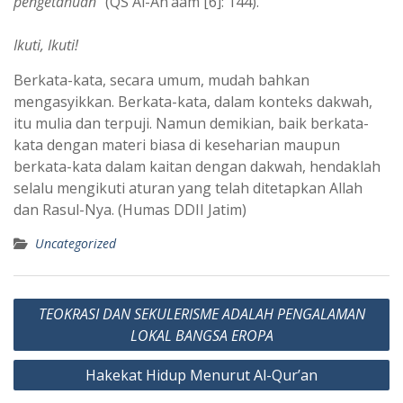
pengetahuan”
(QS Al-An’aam [6]: 144).
Ikuti, Ikuti!
Berkata-kata, secara umum, mudah bahkan
mengasyikkan. Berkata-kata, dalam konteks dakwah,
itu mulia dan terpuji. Namun demikian, baik berkata-
kata dengan materi biasa di keseharian maupun
berkata-kata dalam kaitan dengan dakwah, hendaklah
selalu mengikuti aturan yang telah ditetapkan Allah
dan Rasul-Nya. (Humas DDII Jatim)
Uncategorized
Post
TEOKRASI DAN SEKULERISME ADALAH PENGALAMAN
navigation
LOKAL BANGSA EROPA
Hakekat Hidup Menurut Al-Qur’an