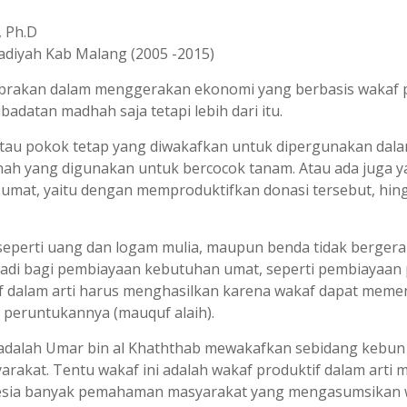
, Ph.D
diyah Kab Malang (2005 -2015)
rakan dalam menggerakan ekonomi yang berbasis wakaf pr
adatan madhah saja tetapi lebih dari itu.
tau pokok tetap yang diwakafkan untuk dipergunakan dalam
anah yang digunakan untuk bercocok tanam. Atau ada juga y
 umat, yaitu dengan memproduktifkan donasi tersebut, h
eperti uang dan logam mulia, maupun benda tidak bergera
abadi bagi pembiayaan kebutuhan umat, seperti pembiayaan
tif dalam arti harus menghasilkan karena wakaf dapat meme
 peruntukannya (mauquf alaih).
dalah Umar bin al Khaththab mewakafkan sebidang kebun y
yarakat. Tentu wakaf ini adalah wakaf produktif dalam art
onesia banyak pemahaman masyarakat yang mengasumsikan wa