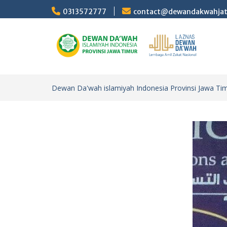
Skip
0313572777
contact@dewandakwahja
to
content
Dewan Da'wah islamiyah Indonesia Provinsi Jawa Ti