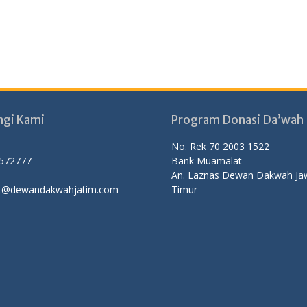
gi Kami
Program Donasi Da’wah
No. Rek 70 2003 1522
3572777
Bank Muamalat
An. Laznas Dewan Dakwah Ja
t@dewandakwahjatim.com
Timur