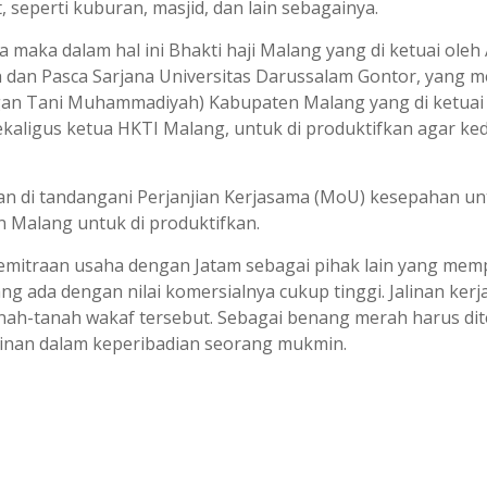
 seperti kuburan, masjid, dan lain sebagainya.
a maka dalam hal ini Bhakti haji Malang yang di ketuai ole
ah dan Pasca Sarjana Universitas Darussalam Gontor, yang 
an Tani Muhammadiyah) Kabupaten Malang yang di ketuai ol
kaligus ketua HKTI Malang, untuk di produktifkan agar k
dan di tandangani Perjanjian Kerjasama (MoU) kesepahan un
 Malang untuk di produktifkan.
kemitraan usaha dengan Jatam sebagai pihak lain yang memp
ang ada dengan nilai komersialnya cukup tinggi. Jalinan ke
anah-tanah wakaf tersebut. Sebagai benang merah harus dit
minan dalam keperibadian seorang mukmin.