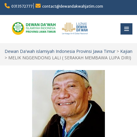
Skip
0313572777
contact@dewandakwahjatim.com
to
content
Dewan Da'wah islamiyah Indonesia Provinsi Jawa Timur
>
Kajian
>
MELIK NGGENDONG LALI ( SERAKAH MEMBAWA LUPA DIRI)