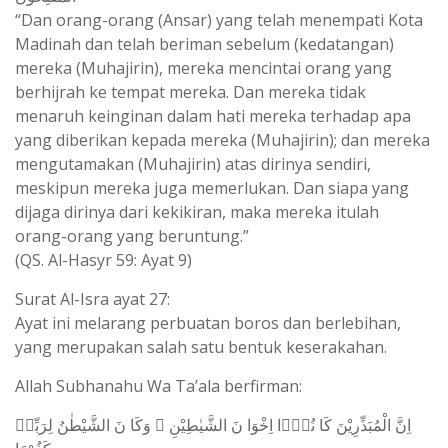
“Dan orang-orang (Ansar) yang telah menempati Kota
Madinah dan telah beriman sebelum (kedatangan)
mereka (Muhajirin), mereka mencintai orang yang
berhijrah ke tempat mereka. Dan mereka tidak
menaruh keinginan dalam hati mereka terhadap apa
yang diberikan kepada mereka (Muhajirin); dan mereka
mengutamakan (Muhajirin) atas dirinya sendiri,
meskipun mereka juga memerlukan. Dan siapa yang
dijaga dirinya dari kekikiran, maka mereka itulah
orang-orang yang beruntung.”
(QS. Al-Hasyr 59: Ayat 9)
Surat Al-Isra ayat 27:
Ayat ini melarang perbuatan boros dan berlebihan,
yang merupakan salah satu bentuk keserakahan.
Allah Subhanahu Wa Ta’ala berfirman:
اِنَّ الْمُبَذِّرِيْنَ كَا نُوْۤا اِخْوَا نَ الشَّيٰطِيْنِ ۗ وَكَا نَ الشَّيْطٰنُ لِرَبِّهٖ