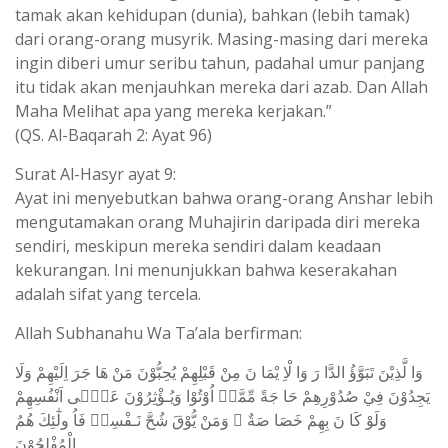
tamak akan kehidupan (dunia), bahkan (lebih tamak)
dari orang-orang musyrik. Masing-masing dari mereka
ingin diberi umur seribu tahun, padahal umur panjang
itu tidak akan menjauhkan mereka dari azab. Dan Allah
Maha Melihat apa yang mereka kerjakan.”
(QS. Al-Baqarah 2: Ayat 96)
Surat Al-Hasyr ayat 9:
Ayat ini menyebutkan bahwa orang-orang Anshar lebih
mengutamakan orang Muhajirin daripada diri mereka
sendiri, meskipun mereka sendiri dalam keadaan
kekurangan. Ini menunjukkan bahwa keserakahan
adalah sifat yang tercela.
Allah Subhanahu Wa Ta’ala berfirman:
وَا لَّذِيْنَ تَبَوَّؤُ الدَّا رَ وَا لْاِ يْمَا نَ مِنْ قَبْلِهِمْ يُحِبُّوْنَ مَنْ هَا جَرَ اِلَيْهِمْ وَلَا
يَجِدُوْنَ فِيْ صُدُوْرِهِمْ حَا جَةً مِّمَّاۤ اُوْتُوْا وَيُـؤْثِرُوْنَ عَلٰۤى اَنْفُسِهِمْ
وَلَوْ كَا نَ بِهِمْ خَصَا صَةٌ ۗ وَمَنْ يُّوْقَ شُحَّ نَـفْسِهٖ فَاُ ولٰٓئِكَ هُمُ
الْمُفْلِحُوْنَ