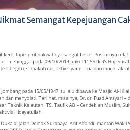
Nikmat Semangat Kepejuangan Cak
kecil, tapi spirit dakwahnya sangat besar. Posturnya rel
ail- meninggal pada 09/10/2019 pukul 11.55 di RS Haji Surab
 Jika begitu, siapakah dia, aktivis yang –tua dan muda- ak
ir di Jombang pada 15/05/1947 itu lalu dibawa ke Masjid Al-H
h dan menyolati. Terlihat, misalnya, Dr. dr. Fuad Amsyari – 
esar Teknik Kelautan ITS, Taufik AB – Cendekian Muslim, Su
tivis Hidayatullah.
 Duka di Jalan Demak Surabaya. Arif Affandi -mantan Wakil W