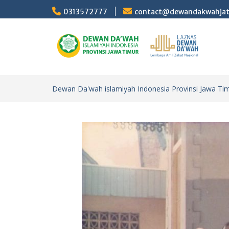
Skip
0313572777
contact@dewandakwahja
to
content
Dewan Da'wah islamiyah Indonesia Provinsi Jawa Ti