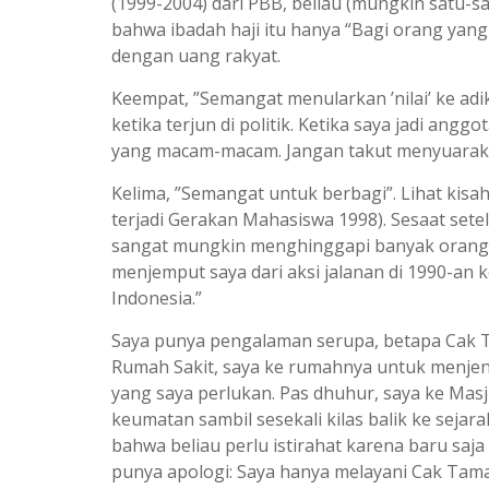
(1999-2004) dari PBB, beliau (mungkin satu-s
bahwa ibadah haji itu hanya “Bagi orang yang 
dengan uang rakyat.
Keempat, ”Semangat menularkan ’nilai’ ke adik
ketika terjun di politik. Ketika saya jadi an
yang macam-macam. Jangan takut menyuarakan
Kelima, ”Semangat untuk berbagi”. Lihat kisa
terjadi Gerakan Mahasiswa 1998). Sesaat sete
sangat mungkin menghinggapi banyak orang 
menjemput saya dari aksi jalanan di 1990-an 
Indonesia.”
Saya punya pengalaman serupa, betapa Cak Ta
Rumah Sakit, saya ke rumahnya untuk menjengu
yang saya perlukan. Pas dhuhur, saya ke Masj
keumatan sambil sesekali kilas balik ke sejar
bahwa beliau perlu istirahat karena baru saja 
punya apologi: Saya hanya melayani Cak Tam