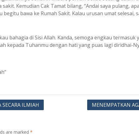
kit. Kemudian Cak Tamat bilang, “Andai saya pulang, apaka
lau begitu bawa ke Rumah Sakit. Kalau urusan umat selesai, 
au bahagia di Sisi Allah. Kanda, semoga engkau termasuk ya
balilah kepada Tuhanmu dengan hati yang puas lagi diridhai
ah”
 SECARA ILMIAH
MENEMPATKAN AGA
elds are marked
*