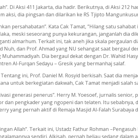
 Di Aksi 411 Jakarta, dia hadir. Berikutnya, di Aksi 212 h
 aksi, dia pingsan dan dilarikan ke RS Tjipto Mangunkusumo
an persahabatan”. Kata Cak Tamat, ”Hilang satu sahabat i
ka, meski seseorang punya kekurangan, janganlah dia dilep
nti almarhum. Terkait ini, tak aneh jika skala pergaulan d
 Nuh, dan Prof. Ahmad yang NU sehangat saat bergaul den
ang Muhammadiyah. Dia bergaul dekat dengan Dr. Wahid Hasyi
tren Al-Furqan Sedayu – Gresik yang bermanhaj salaf.
ntang ini, Prof. Daniel M. Rosyid berkisah. Saat dia menja
dana untuk berkegiatan dakwah, Cak Tamat menjadi salah s
si generasi penerus”. Herry M. Yoesoef, jurnalis senior, 
 dan pengkader yang ngopeni dan telaten. Itu sebabnya, di
erry yang pernah aktif di Remaja Masjid Al-Falah Surabaya
an Allah”. Terkait ini, Ustadz Fathur Rohman –Pengasuh P
mannya sendiri. Alkisah, pernah beliau sedang dalam aktifi