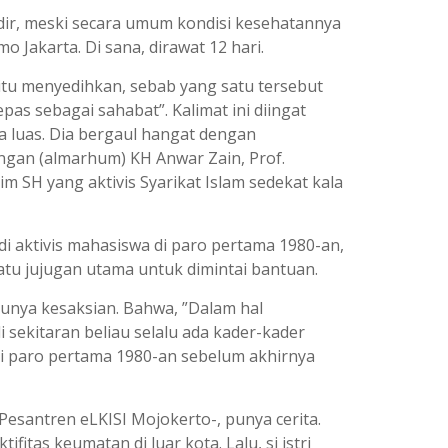
adir, meski secara umum kondisi kesehatannya
 Jakarta. Di sana, dirawat 12 hari.
tu menyedihkan, sebab yang satu tersebut
as sebagai sahabat”. Kalimat ini diingat
ia luas. Dia bergaul hangat dengan
gan (almarhum) KH Anwar Zain, Prof.
m SH yang aktivis Syarikat Islam sedekat kala
di aktivis mahasiswa di paro pertama 1980-an,
atu jujugan utama untuk dimintai bantuan.
punya kesaksian. Bahwa, ”Dalam hal
 sekitaran beliau selalu ada kader-kader
 di paro pertama 1980-an sebelum akhirnya
esantren eLKISI Mojokerto-, punya cerita.
tas keumatan di luar kota. Lalu, si istri