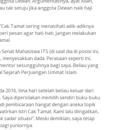
anggota Dewan. Argumentasinya, ayat Allah,
au tak setuju jika anggota Dewan naik haji
. ”Cak Tamat sering menasihati adik-adiknya
mberi pesan agar hati-hati. Jangan melakukan
amal.
nat Mahasiswa ITS (di saat dia di posisi ini,
, menyesakkan dada. Perasaan seperti ini,
entor sesungguhnya bagi saya. Beliau yang
nal Sejarah Perjuangan Ummat Islam
016, lima hari setelah beliau keluar dari
 Saya dipersilakan memilih sendiri buku-buku
jadi pembicaraan hangat dengan aneka topik
tirkan istri Cak Tamat. Kami lalu diingatkan,
k sadar situasi”. Meski demikian, saya tetap
agi yuniornya.