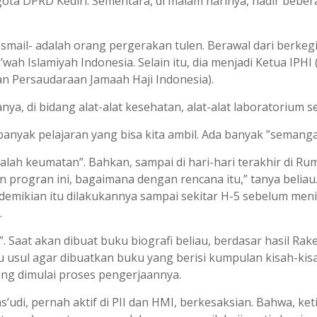
ota DPRD Kediri. Sementara, di malam harinya, hadir beber
il- adalah orang pergerakan tulen. Berawal dari berkegiatan
ah Islamiyah Indonesia. Selain itu, dia menjadi Ketua IPHI 
san Persaudaraan Jamaah Haji Indonesia).
ya, di bidang alat-alat kesehatan, alat-alat laboratorium se
nyak pelajaran yang bisa kita ambil. Ada banyak ”semangat
lah keumatan”. Bahkan, sampai di hari-hari terakhir di Ruma
rogran ini, bagaimana dengan rencana itu,” tanya beliau.
emikian itu dilakukannya sampai sekitar H-5 sebelum men
.
 Saat akan dibuat buku biografi beliau, berdasar hasil Rak
au usul agar dibuatkan buku yang berisi kumpulan kisah-kis
ng dimulai proses pengerjaannya.
udi, pernah aktif di PII dan HMI, berkesaksian. Bahwa, ke