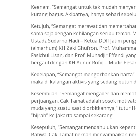
Keenam, ”Semangat untuk tak mudah menyerah”.
kurang bagus. Akibatnya, hanya sehari sebelum
Ketujuh, ”Semangat merawat dan memertahank
sama saja dengan kehilangan seribu teman. Ma
Ustadz Sudarno Hadi – Ketua DDII Jatim pengga
(almarhum) KH Zaki Ghufron, Prof. Muhammad
Fasichul Lisan, dan Prof. Muhadjir Effendi y
bergaul dengan KH Aunur Rofiq – Mudir Pesan
Kedelapan, ”Semangat mengorbankan harta”. Te
maka di kalangan aktivis yang sedang butuh 
Kesembilan, ”Semangat mengader dan memotiva
perjuangan, Cak Tamat adalah sosok motivator
muda yang suatu saat diorbitkannya,” tutur H
”hijrah” ke Jakarta sampai sekarang.
Kesepuluh, ”Semangat mendahulukan kepenting
Bahwa, Cak Tamat pernah menyampaikan pengala