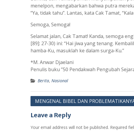
menelpon, mengabarkan bahwa putra mereka sa
“Ya, tidak tahu”. Lantas, kata Cak Tamat, “Ka
Semoga, Semoga!
Selamat jalan, Cak Tamat! Kanda, semoga engk
[89]: 27-30) ini: “Hai jiwa yang tenang. Kem
hamba-Ku, masuklah ke dalam surga-Ku.”
*M. Anwar Djaelani
Penulis buku ”50 Pendakwah Pengubah Sejar
Berita
,
Nasional
Post
MENGENAL BIBEL DAN PROBLEMATIKANYA
navigation
Leave a Reply
Your email address will not be published.
Required fi