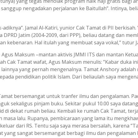
atunya) yang tegas menolak program naik haji gratis bagi 
sanggup nengadakan perjalanan ke Baitullah”. Intinya, beli
-adiknya”. Jamal Al-Katiri, yunior Cak Tamat di PII berkisah
ggota DPRD Jatim (2004-2009, dari PPP), beliau datang dan me
 kebenaran. Hal itulah yang membuat saya vokal,” tutur J
h Agus Maksum –mantan aktivis JMMI ITS dan mantan Ketua Se
lah Cak Tamat wafat, Agus Maksum menulis: ”Kabar duka ini
lainnya yang pernah mengenalnya. Tamat Anshory adalah m
kepada pendidikan politik Islam. Dari beliaulah saya menge
mat bersemangat untuk tranfer ilmu dan pengalaman. Pada 2
k sekaligus pinjam buku. Sekitar pukul 10.00 saya datang.
id di dekat rumah beliau. Kembali ke rumah Cak Tamat, ter
ah masa lalu. Rupanya, pembicaraan yang lama itu mengkhawa
keluar dari RS. Tentu saja saya merasa bersalah, karena ”Ta
at yang sangat bersemangat berbagi ilmu dan pengalaman b