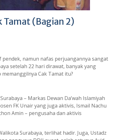
 Tamat (Bagian 2)
atif pendek, namun nafas perjuangannya sangat
aya setelah 22 hari dirawat, banyak yang
rab memanggilnya Cak Tamat itu?
ilal Surabaya – Markas Dewan Da’wah Islamiyah
dosen FK Unair yang juga aktivis, Ismail Nachu
lthon Amin – pengusaha dan aktivis
alikota Surabaya, terlihat hadir. Juga, Ustadz