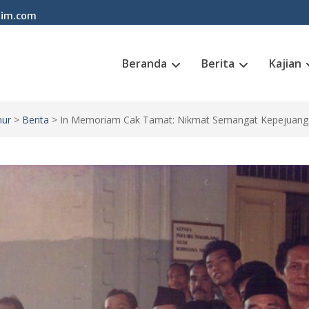
tim.com
Beranda
Berita
Kajian
mur
>
Berita
>
In Memoriam Cak Tamat: Nikmat Semangat Kepejuanga