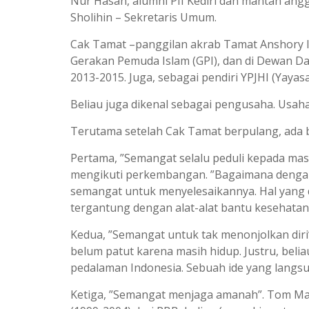
Nur Hasan, alumni PII Kediri dan mantan angg
Sholihin – Sekretaris Umum.
Cak Tamat –panggilan akrab Tamat Anshory Isma
Gerakan Pemuda Islam (GPI), dan di Dewan Da’w
2013-2015. Juga, sebagai pendiri YPJHI (Yaya
Beliau juga dikenal sebagai pengusaha. Usahan
Terutama setelah Cak Tamat berpulang, ada ba
Pertama, ”Semangat selalu peduli kepada masa
mengikuti perkembangan. ”Bagaimana dengan p
semangat untuk menyelesaikannya. Hal yang d
tergantung dengan alat-alat bantu kesehatan
Kedua, ”Semangat untuk tak menonjolkan diri”.
belum patut karena masih hidup. Justru, beli
pedalaman Indonesia. Sebuah ide yang langsu
Ketiga, ”Semangat menjaga amanah”. Tom Mas’